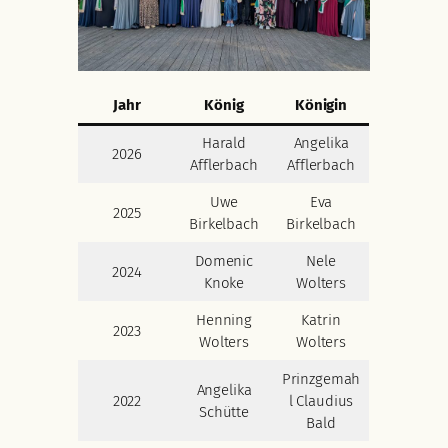
Jahr
König
Königin
Harald
Angelika
2026
Afflerbach
Afflerbach
Uwe
Eva
2025
Birkelbach
Birkelbach
Domenic
Nele
2024
Knoke
Wolters
Henning
Katrin
2023
Wolters
Wolters
Prinzgemah
Angelika
2022
l Claudius
Schütte
Bald