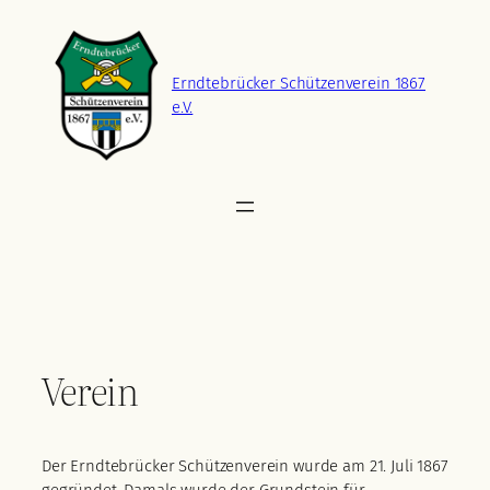
Zum
Inhalt
springen
Erndtebrücker Schützenverein 1867
e.V.
Verein
Der Erndtebrücker Schützenverein wurde am 21. Juli 1867
gegründet. Damals wurde der Grundstein für