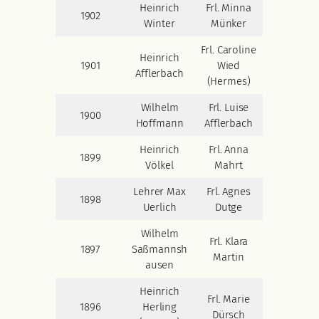
Heinrich
Frl. Minna
1902
Winter
Münker
Frl. Caroline
Heinrich
1901
Wied
Afflerbach
(Hermes)
Wilhelm
Frl. Luise
1900
Hoffmann
Afflerbach
Heinrich
Frl. Anna
1899
Völkel
Mahrt
Lehrer Max
Frl. Agnes
1898
Uerlich
Dutge
Wilhelm
Frl. Klara
1897
Saßmannsh
Martin
ausen
Heinrich
Frl. Marie
1896
Herling
Dürsch