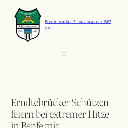
Zum
Inhalt
springen
Erndtebrücker Schützenverein 1867
e.V.
Erndtebrücker Schützen
feiern bei extremer Hitze
in Benfe mit